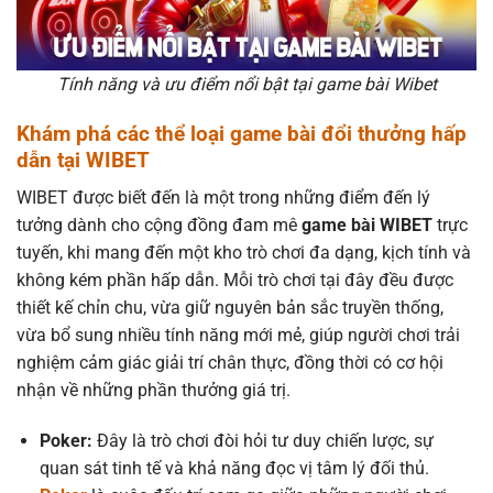
Tính năng và ưu điểm nổi bật tại game bài Wibet
Khám phá các thể loại game bài đổi thưởng hấp
dẫn tại WIBET
WIBET được biết đến là một trong những điểm đến lý
tưởng dành cho cộng đồng đam mê
game bài WIBET
trực
tuyến, khi mang đến một kho trò chơi đa dạng, kịch tính và
không kém phần hấp dẫn. Mỗi trò chơi tại đây đều được
thiết kế chỉn chu, vừa giữ nguyên bản sắc truyền thống,
vừa bổ sung nhiều tính năng mới mẻ, giúp người chơi trải
nghiệm cảm giác giải trí chân thực, đồng thời có cơ hội
nhận về những phần thưởng giá trị.
Poker:
Đây là trò chơi đòi hỏi tư duy chiến lược, sự
quan sát tinh tế và khả năng đọc vị tâm lý đối thủ.