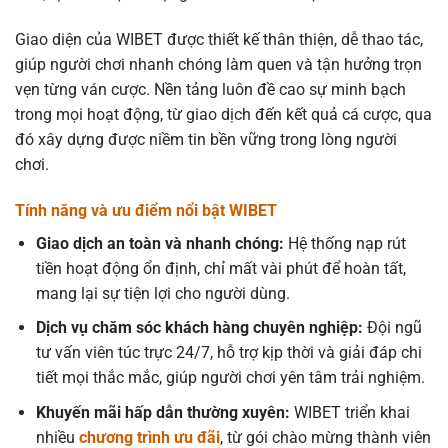
Giao diện của WIBET được thiết kế thân thiện, dễ thao tác,
giúp người chơi nhanh chóng làm quen và tận hưởng trọn
vẹn từng ván cược. Nền tảng luôn đề cao sự minh bạch
trong mọi hoạt động, từ giao dịch đến kết quả cá cược, qua
đó xây dựng được niềm tin bền vững trong lòng người
chơi.
Tính năng và ưu điểm nổi bật WIBET
Giao dịch an toàn và nhanh chóng:
Hệ thống nạp rút
tiền hoạt động ổn định, chỉ mất vài phút để hoàn tất,
mang lại sự tiện lợi cho người dùng.
Dịch vụ chăm sóc khách hàng chuyên nghiệp:
Đội ngũ
tư vấn viên túc trực 24/7, hỗ trợ kịp thời và giải đáp chi
tiết mọi thắc mắc, giúp người chơi yên tâm trải nghiệm.
Khuyến mãi hấp dẫn thường xuyên:
WIBET triển khai
nhiều
chương trình ưu đãi
, từ gói chào mừng thành viên