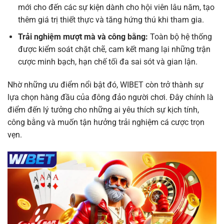
mới cho đến các sự kiện dành cho hội viên lâu năm, tạo
thêm giá trị thiết thực và tăng hứng thú khi tham gia.
Trải nghiệm mượt mà và công bằng:
Toàn bộ hệ thống
được kiểm soát chặt chẽ, cam kết mang lại những trận
cược minh bạch, hạn chế tối đa sai sót và gian lận.
Nhờ những ưu điểm nổi bật đó, WIBET còn trở thành sự
lựa chọn hàng đầu của đông đảo người chơi. Đây chính là
điểm đến lý tưởng cho những ai yêu thích sự kịch tính,
công bằng và muốn tận hưởng trải nghiệm cá cược trọn
vẹn.