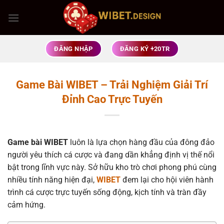
Bỏ
qua
nội
dung
ĐĂNG NHẬP
ĐĂNG KÝ +20TR
Game Bài WIBET – Trải Nghiệm Giải Trí
Đỉnh Cao Trực Tuyến
Game bài WIBET
luôn là lựa chọn hàng đầu của đông đảo
người yêu thích cá cược và đang dần khẳng định vị thế nổi
bật trong lĩnh vực này. Sở hữu kho trò chơi phong phú cùng
nhiều tính năng hiện đại,
WIBET
đem lại cho hội viên hành
trình cá cược trực tuyến sống động, kịch tính và tràn đầy
cảm hứng.