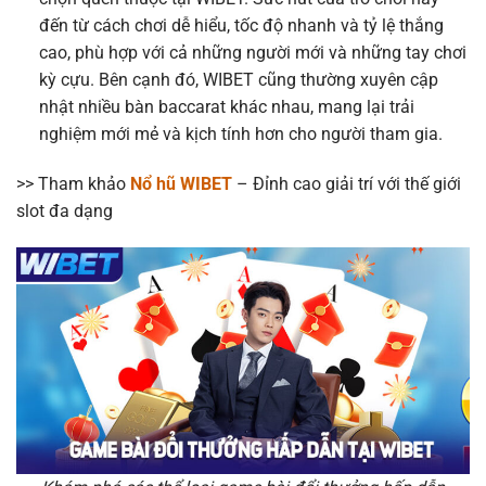
đến từ cách chơi dễ hiểu, tốc độ nhanh và tỷ lệ thắng
cao, phù hợp với cả những người mới và những tay chơi
kỳ cựu. Bên cạnh đó, WIBET cũng thường xuyên cập
nhật nhiều bàn baccarat khác nhau, mang lại trải
nghiệm mới mẻ và kịch tính hơn cho người tham gia.
>> Tham khảo
Nổ hũ WIBET
– Đỉnh cao giải trí với thế giới
slot đa dạng