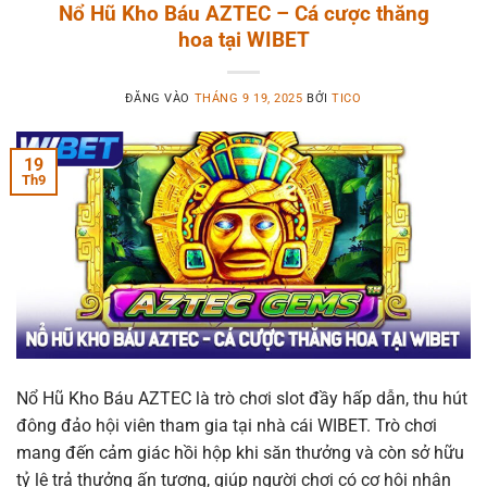
Nổ Hũ Kho Báu AZTEC – Cá cược thăng
hoa tại WIBET
ĐĂNG VÀO
THÁNG 9 19, 2025
BỞI
TICO
19
Th9
Nổ Hũ Kho Báu AZTEC là trò chơi slot đầy hấp dẫn, thu hút
đông đảo hội viên tham gia tại nhà cái WIBET. Trò chơi
mang đến cảm giác hồi hộp khi săn thưởng và còn sở hữu
tỷ lệ trả thưởng ấn tượng, giúp người chơi có cơ hội nhận