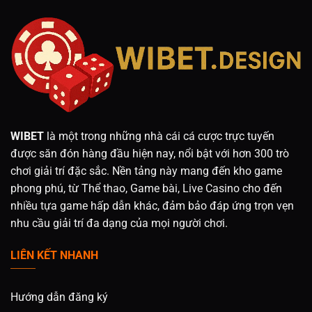
Bí
quyết
hỗ
trợ
thắng
lớn
WIBET
là một trong những nhà cái cá cược trực tuyến
được săn đón hàng đầu hiện nay, nổi bật với hơn 300 trò
chơi giải trí đặc sắc. Nền tảng này mang đến kho game
phong phú, từ Thể thao, Game bài, Live Casino cho đến
nhiều tựa game hấp dẫn khác, đảm bảo đáp ứng trọn vẹn
nhu cầu giải trí đa dạng của mọi người chơi.
LIÊN KẾT NHANH
Hướng dẫn đăng ký