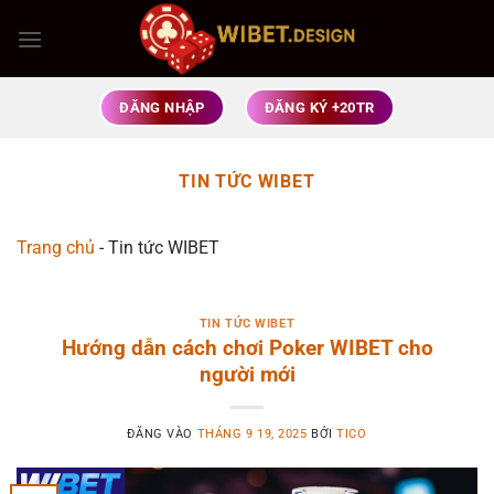
Bỏ
qua
nội
dung
ĐĂNG NHẬP
ĐĂNG KÝ +20TR
TIN TỨC WIBET
Trang chủ
-
Tin tức WIBET
TIN TỨC WIBET
Hướng dẫn cách chơi Poker WIBET cho
người mới
ĐĂNG VÀO
THÁNG 9 19, 2025
BỞI
TICO