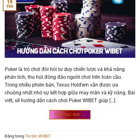
19
Th9
Poker là trò chơi đòi hỏi tư duy chiến lược và khả năng
phân tích, thu hút đông đảo người chơi trên toàn cầu.
Trong nhiều phiên bản, Texas Hold’em vẫn được ưa
chuộng nhất nhờ sự kết hợp giữa may mắn và kỹ năng. Bài
viết, sẽ hướng dẫn cách chơi Poker WIBET giúp […]
TIẾP TỤC ĐỌC
→
Đăng trong
Tin tức WIBET