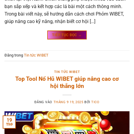
bạn sắp xếp và kết hợp các lá bài một cách thông minh.
Trong bài viết này, sẽ hướng dẫn cách chơi Phỏm WIBET,
giúp nâng cao kỹ năng, nhận biết cơ hội […]
TIẾP TỤC ĐỌC
→
Đăng trong
Tin tức WIBET
TIN TỨC WIBET
Top Tool Nổ Hũ WIBET giúp nâng cao cơ
hội thắng lớn
ĐĂNG VÀO
THÁNG 9 19, 2025
BỞI
TICO
19
Th9