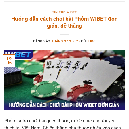
TIN TỨC WIBET
Hướng dẫn cách chơi bài Phỏm WIBET đơn
giản, dễ thắng
ĐĂNG VÀO
THÁNG 9 19, 2025
BỞI
TICO
19
Th9
Phỏm là trò chơi bài quen thuộc, được nhiều người yêu
thích tại Việt Nam. Chiến thắng phụ thuộc nhiều vào cách